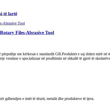
 të lartë
Rotary Files-Abrasive Tool
i në përputhje me kërkesat e standardit GB.Produktet e saj shiten mirë në
je vendase e specializuar në prodhimin në shkallë të gjerë të skedarëve
r gdhendjen e imët të drurit, metalit dhe produkteve të tjera.