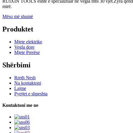
RUIXIN TOOLS është e specializuar në vegla mbi 30 vjet.Zyra qendror
mirë.
Mëso më shumë
Produktet
Mjete elektrike
Vegla dore
Mjete Prerëse
Shërbimi
Rreth Nesh
Na kontaktoni
Lajme
Pyetjet e shpeshta
Kontaktoni me ne