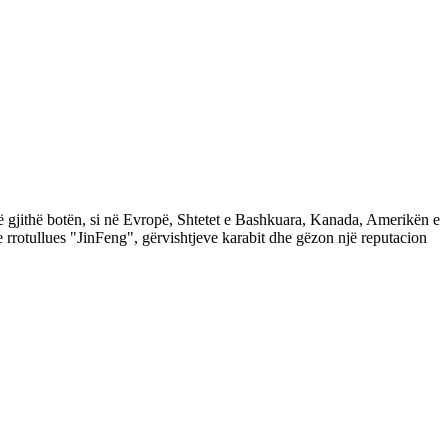
 të gjithë botën, si në Evropë, Shtetet e Bashkuara, Kanada, Amerikën e
 rrotullues "JinFeng", gërvishtjeve karabit dhe gëzon një reputacion