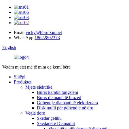
Email:
vicky@hbruixin.net
WhatsApp:
18622802373
English
Vetëm mjetet më të mira që kemi bërë
Shtëpi
Produktet
Mjete elektrike
Burrs karabit tungsteni
Burrs diamanti të brazed
Gdhendje diamanti të elektrizuara
Disk mulli për gdhendje në dru
Vegla dore
Skedar çeliku
Skedarët e Diamantit
Skedarët e gjilpërave të diamantit