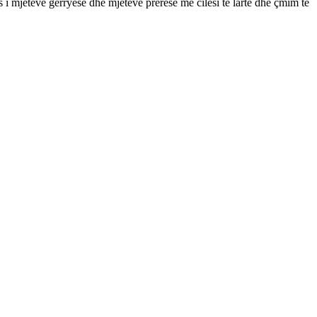
mjeteve gërryese dhe mjeteve prerëse me cilësi të lartë dhe çmim të