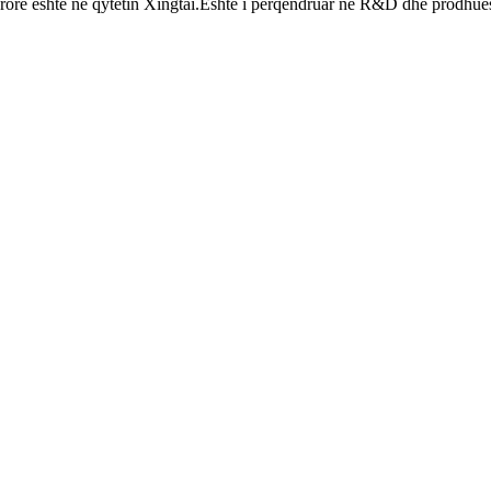
e është në qytetin Xingtai.Është i përqendruar në R&D dhe prodhues i 