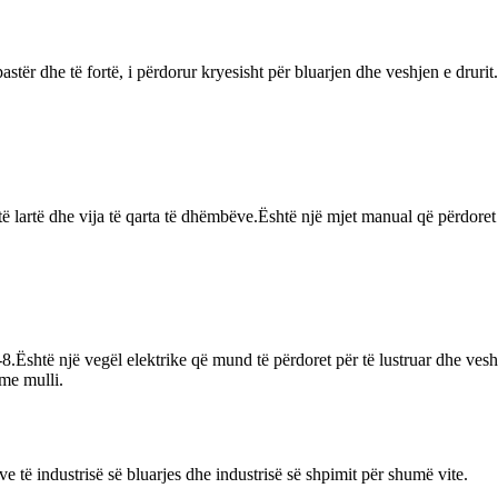
astër dhe të fortë, i përdorur kryesisht për bluarjen dhe veshjen e dru
të lartë dhe vija të qarta të dhëmbëve.Është një mjet manual që përdoret
8.Është një vegël elektrike që mund të përdoret për të lustruar dhe ves
me mulli.
 të industrisë së bluarjes dhe industrisë së shpimit për shumë vite.