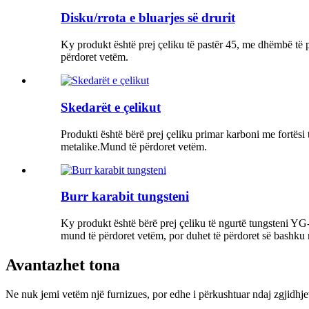
Disku/rrota e bluarjes së drurit
Ky produkt është prej çeliku të pastër 45, me dhëmbë të p
përdoret vetëm.
Skedarët e çelikut
Produkti është bërë prej çeliku primar karboni me fortësi 
metalike.Mund të përdoret vetëm.
Burr karabit tungsteni
Ky produkt është bërë prej çeliku të ngurtë tungsteni YG-
mund të përdoret vetëm, por duhet të përdoret së bashku 
Avantazhet tona
Ne nuk jemi vetëm një furnizues, por edhe i përkushtuar ndaj zgjidhjeve