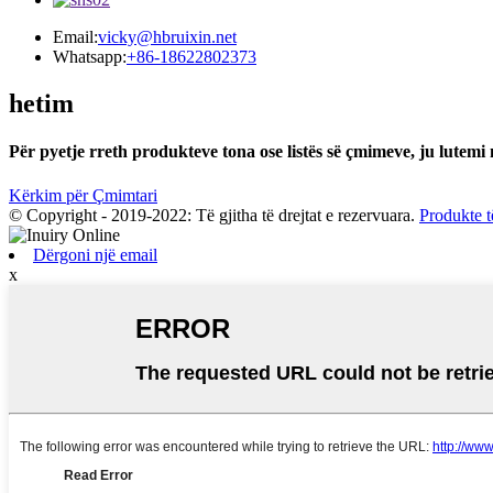
Email:
vicky@hbruixin.net
Whatsapp:
+86-18622802373
hetim
Për pyetje rreth produkteve tona ose listës së çmimeve, ju lutemi
Kërkim për Çmimtari
© Copyright - 2019-2022: Të gjitha të drejtat e rezervuara.
Produkte t
Dërgoni një email
x