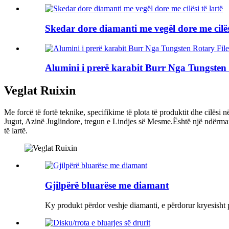
Skedar dore diamanti me vegël dore me cilësi
Alumini i prerë karabit Burr Nga Tungsten 
Veglat Ruixin
Me forcë të fortë teknike, specifikime të plota të produktit dhe cilës
Jugut, Azinë Juglindore, tregun e Lindjes së Mesme.Është një ndërmarr
të lartë.
Gjilpërë bluarëse me diamant
Ky produkt përdor veshje diamanti, e përdorur kryesisht pë