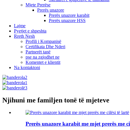
Mjete Prerëse
Prerës unazore
Prerës unazore karabit
Prerës unazore HSS
Lajme
Pyetjet e shpeshta
Rreth Nesh
Profili i Kompanisë
Certifikata Dhe Nderi
Partnerët tanë
pse na zgjodhet ne
Komentet e klientit
Na kontaktoni
Njihuni me familjen tonë të mjeteve
Prerës unazore karabit me mjet prerës me cilë